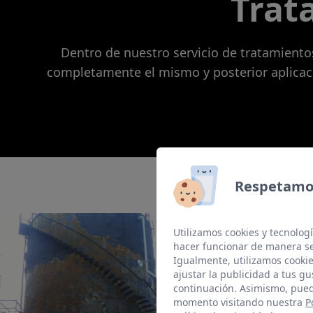
Trat
Dentro de nuestro servicio de tratamient
completamente el mismo y posterior aplicac
Respetamos
Utilizamos cookies y tecnologí
hacer funcionar de manera se
Igualmente, utilizamos cookie
ajustar la publicidad a tus gu
continuación. Asimismo, pued
momento visitando nuestra
P