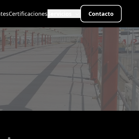
ntes
Certificaciones
Servicios
Contacto
Pintura Intumescente
Mortero Ignífugo Proyectado
Sellado Paso Instalaciones
Paneles y Placas RF
Tratamientos Anticorrosivos
Tratamiento Suelos