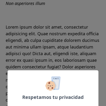
Non asperiores illum
Lorem ipsum dolor sit amet, consectetur
adipisicing elit. Quae nostrum expedita officia
eligendi, ab culpa cupiditate dolorem ducimus
aut minima ullam ipsam, atque laudantium
adipisci quo! Dicta aut, eligendi iste, aliquam
error ex quasi ipsum in, eos laboriosam quae
quidem consectetur fugiat? Dolor asperiores
ea at molestias reprehenderit sunt ad vitae a
minus id nam necessitatibus voluptates
dolorem omnis corporis facere cupiditate,
porro facilis earum non. Repellat rerum
Respetamos tu privacidad
deleniti vero ut fugiat provident nam nulla